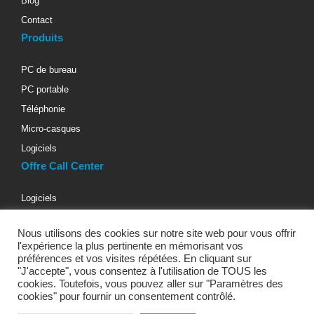
Blog
Contact
Produits
PC de bureau
PC portable
Téléphonie
Micro-casques
Logiciels
Offre Call Center
Logiciels
Téléphonie d’entreprise
Nous utilisons des cookies sur notre site web pour vous offrir
Materiels informatiques
l'expérience la plus pertinente en mémorisant vos
Micro-casques téléphoniques
préférences et vos visites répétées. En cliquant sur
"J'accepte", vous consentez à l'utilisation de TOUS les
Bureaux & Fauteuils
cookies. Toutefois, vous pouvez aller sur "Paramètres des
cookies" pour fournir un consentement contrôlé.