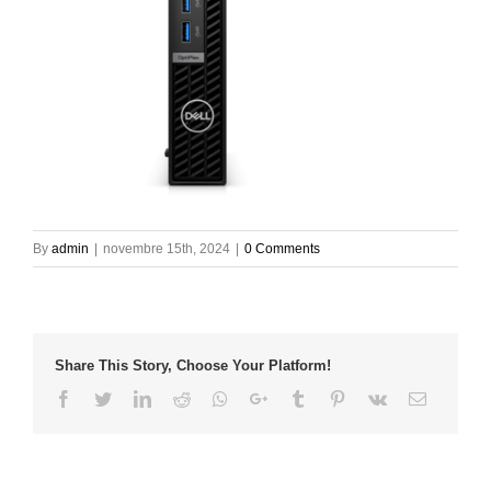
By
admin
|
novembre 15th, 2024
|
0 Comments
Share This Story, Choose Your Platform!
Facebook
Twitter
LinkedIn
Reddit
Whatsapp
Google+
Tumblr
Pinterest
Vk
Email