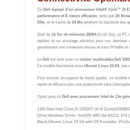
Ce
Dell équipé d’un processeur Intel® Core™ i5-1
performance et 8 cœurs efficaces
, ainsi que
20 thre
GHz
, et le cache de
24 Mo
améliore la réactivité des ap
Doté de
16 Go de mémoire DDR4
(1×16 Go), ce PC o
rapides et un stockage sécurisé pour vos données c
garantissant une connexion réseau et sans fil fiable et 
Le
Dell
est livré avec un
clavier multimédia Dell KB
Ce modèle fonctionne sous
Ubuntu Linux 22.04
, une 
Pour assurer un support de haute qualité, ce modèle i
rapide et efficace pour une productivité sans interruptio
Optez pour ce
Dell avec processeur Intel de 13e gén
13th Gen Intel Core i5-13500T (6+8 Cores/24M
Drive;Wireless Driver, Intel(R) WiFi 6e AX211 2×
Black;Ubuntu Linux 22.04 with DCA enabler ;ProSu