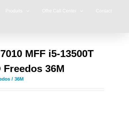
Produits
Offre Call Center
Contact
7010 MFF i5-13500T
 Freedos 36M
edos / 36M