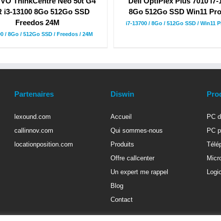
O ThinkCentre Neo 50t G4
Dell OptiPlex Plus 7010 i7
 i3-13100 8Go 512Go SSD
8Go 512Go SSD Win11 Pr
Freedos 24M
i7-13700 / 8Go / 512Go SSD / Win11 P
00 / 8Go / 512Go SSD / Freedos / 24M
Partenaires
Diswin
Pro
lexound.com
Accueil
PC d
callinnov.com
Qui sommes-nous
PC p
locationposition.com
Produits
Télé
Offre callcenter
Micr
Un expert me rappel
Logic
Blog
Contact