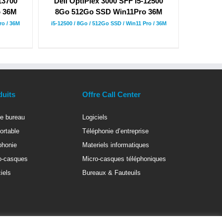
-13700
Dell OptiPlex 3000 SFF i5-12500
o 36M
8Go 512Go SSD Win11Pro 36M
ro / 36M
i5-12500 / 8Go / 512Go SSD / Win11 Pro / 36M
duits
Offre Call Center
e bureau
Logiciels
ortable
Téléphonie d’entreprise
phonie
Materiels informatiques
o-casques
Micro-casques téléphoniques
iels
Bureaux & Fauteuils