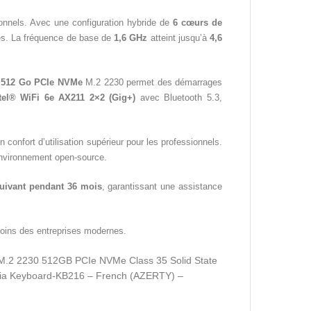
onnels. Avec une configuration hybride de
6 cœurs de
ntes. La fréquence de base de
1,6 GHz
atteint jusqu’à
4,6
 512 Go PCIe NVMe
M.2 2230 permet des démarrages
tel® WiFi 6e AX211 2×2 (Gig+)
avec Bluetooth 5.3,
un confort d’utilisation supérieur pour les professionnels.
 environnement open-source.
suivant pendant 36 mois
, garantissant une assistance
soins des entreprises modernes.
.2 2230 512GB PCIe NVMe Class 35 Solid State
media Keyboard-KB216 – French (AZERTY) –