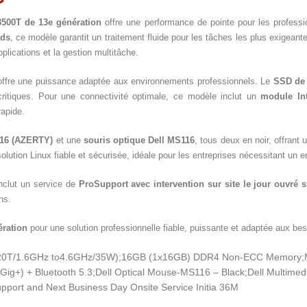
3500T de 13e génération
offre une performance de pointe pour les professi
ads
, ce modèle garantit un traitement fluide pour les tâches les plus exigea
plications et la gestion multitâche.
ffre une puissance adaptée aux environnements professionnels. Le
SSD de
ritiques. Pour une connectivité optimale, ce modèle inclut un
module In
rapide.
216 (AZERTY)
et une
souris optique Dell MS116
, tous deux en noir, offrant 
solution Linux fiable et sécurisée, idéale pour les entreprises nécessitant un
nclut un service de
ProSupport avec intervention sur site le jour ouvré 
ns.
ération
pour une solution professionnelle fiable, puissante et adaptée aux be
B/20T/1.6GHz to4.6GHz/35W);16GB (1x16GB) DDR4 Non-ECC Memory;M
2 (Gig+) + Bluetooth 5.3;Dell Optical Mouse-MS116 – Black;Dell Multi
pport and Next Business Day Onsite Service Initia 36M