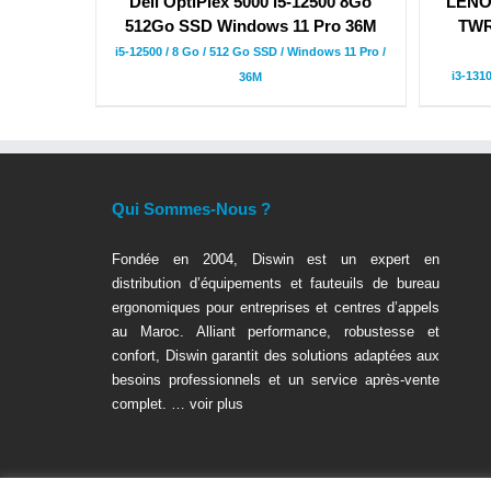
Dell OptiPlex 5000 i5-12500 8Go
LENOV
512Go SSD Windows 11 Pro 36M
TWR
i5-12500 / 8 Go / 512 Go SSD / Windows 11 Pro /
i3-131
36M
Qui Sommes-Nous ?
Fondée en 2004, Diswin est un expert en
distribution d’équipements et fauteuils de bureau
ergonomiques pour entreprises et centres d’appels
au Maroc. Alliant performance, robustesse et
confort, Diswin garantit des solutions adaptées aux
besoins professionnels et un service après-vente
complet. …
voir plus