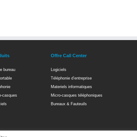
duits
Offre Call Center
e bureau
Logiciels
ortable
Téléphonie d’entreprise
phonie
Materiels informatiques
o-casques
Micro-casques téléphoniques
iels
Bureaux & Fauteuils