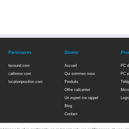
Partenaires
Diswin
Pro
lexound.com
Accueil
PC d
callinnov.com
Qui sommes-nous
PC p
locationposition.com
Produits
Télé
Offre callcenter
Micr
Un expert me rappel
Logic
Blog
Contact