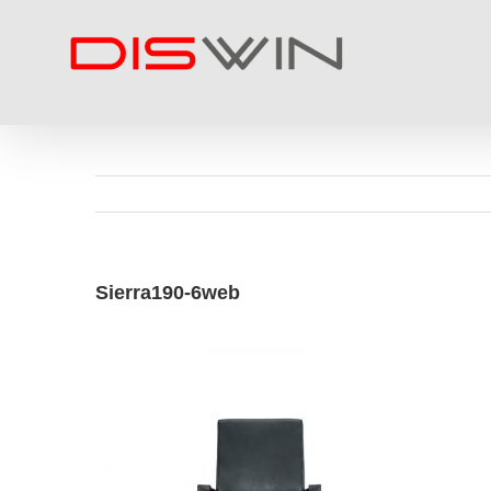
Skip
to
content
Sierra190-6web