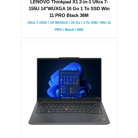
LENOVO Thinkpad X1 2-in-1 Ultra 7-
155U 14″WUXGA 16 Go 1 To SSD Win
11 PRO Black 36M
Ultra 7-155U / 14"WUXGA / 16 Go / 1 To SSD / Win 11
PRO / Black / 36M