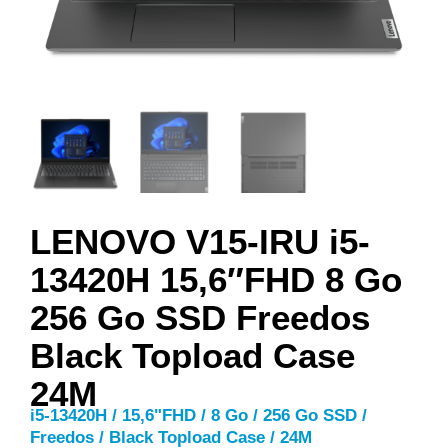
LENOVO V15-IRU i5-
13420H 15,6″FHD 8 Go
256 Go SSD Freedos
Black Topload Case
24M
i5-13420H / 15,6"FHD / 8 Go / 256 Go SSD /
Freedos / Black Topload Case / 24M