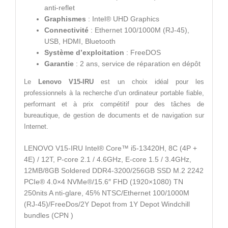
anti-reflet
Graphismes
: Intel® UHD Graphics
Connectivité
: Ethernet 100/1000M (RJ-45),
USB, HDMI, Bluetooth
Système d’exploitation
: FreeDOS
Garantie
: 2 ans, service de réparation en dépôt
Le
Lenovo V15-IRU
est un choix idéal pour les
professionnels à la recherche d’un ordinateur portable fiable,
performant et à prix compétitif pour des tâches de
bureautique, de gestion de documents et de navigation sur
Internet.
LENOVO V15-IRU Intel® Core™ i5-13420H, 8C (4P +
4E) / 12T, P-core 2.1 / 4.6GHz, E-core 1.5 / 3.4GHz,
12MB/8GB Soldered DDR4-3200/256GB SSD M.2 2242
PCIe® 4.0×4 NVMe®/15.6″ FHD (1920×1080) TN
250nits A nti-glare, 45% NTSC/Ethernet 100/1000M
(RJ-45)/FreeDos/2Y Depot from 1Y Depot Windchill
bundles (CPN )