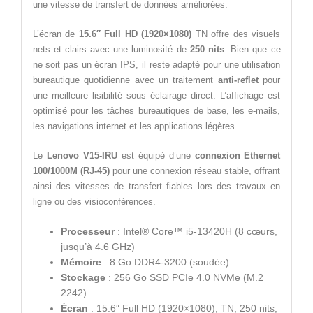
une vitesse de transfert de données améliorées.
L’écran de
15.6″ Full HD (1920×1080)
TN offre des visuels
nets et clairs avec une luminosité de
250 nits
. Bien que ce
ne soit pas un écran IPS, il reste adapté pour une utilisation
bureautique quotidienne avec un traitement
anti-reflet
pour
une meilleure lisibilité sous éclairage direct. L’affichage est
optimisé pour les tâches bureautiques de base, les e-mails,
les navigations internet et les applications légères.
Le
Lenovo V15-IRU
est équipé d’une
connexion Ethernet
100/1000M (RJ-45)
pour une connexion réseau stable, offrant
ainsi des vitesses de transfert fiables lors des travaux en
ligne ou des visioconférences.
Processeur
: Intel® Core™ i5-13420H (8 cœurs,
jusqu’à 4.6 GHz)
Mémoire
: 8 Go DDR4-3200 (soudée)
Stockage
: 256 Go SSD PCIe 4.0 NVMe (M.2
2242)
Écran
: 15.6″ Full HD (1920×1080), TN, 250 nits,