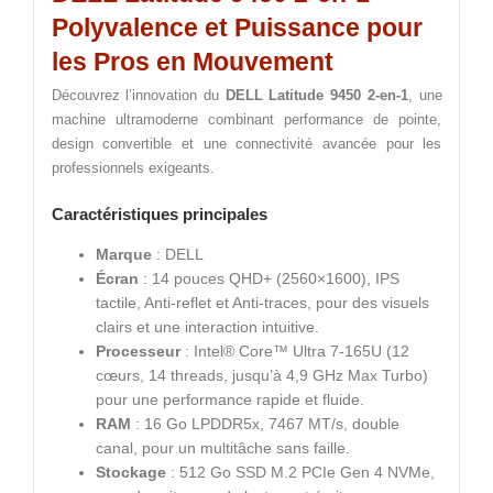
Polyvalence et Puissance pour
les Pros en Mouvement
Découvrez l’innovation du
DELL Latitude 9450 2-en-1
, une
machine ultramoderne combinant performance de pointe,
design convertible et une connectivité avancée pour les
professionnels exigeants.
Caractéristiques principales
Marque
: DELL
Écran
: 14 pouces QHD+ (2560×1600), IPS
tactile, Anti-reflet et Anti-traces, pour des visuels
clairs et une interaction intuitive.
Processeur
: Intel® Core™ Ultra 7-165U (12
cœurs, 14 threads, jusqu’à 4,9 GHz Max Turbo)
pour une performance rapide et fluide.
RAM
: 16 Go LPDDR5x, 7467 MT/s, double
canal, pour un multitâche sans faille.
Stockage
: 512 Go SSD M.2 PCIe Gen 4 NVMe,