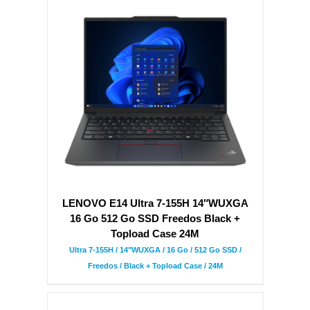
LENOVO E14 Ultra 7-155H 14″WUXGA
16 Go 512 Go SSD Freedos Black +
Topload Case 24M
Ultra 7-155H / 14"WUXGA / 16 Go / 512 Go SSD /
Freedos / Black + Topload Case / 24M