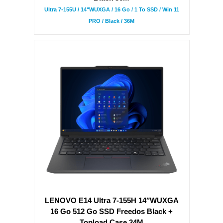
Ultra 7-155U / 14"WUXGA / 16 Go / 1 To SSD / Win 11
PRO / Black / 36M
LENOVO E14 Ultra 7-155H 14″WUXGA
16 Go 512 Go SSD Freedos Black +
Topload Case 24M