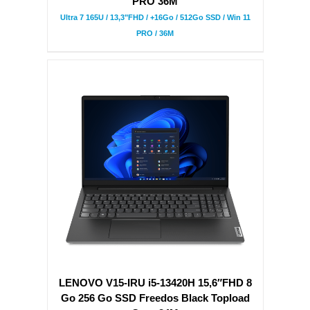
PRO 36M
Ultra 7 165U / 13,3"FHD / +16Go / 512Go SSD / Win 11
PRO / 36M
LENOVO V15-IRU i5-13420H 15,6″FHD 8
Go 256 Go SSD Freedos Black Topload