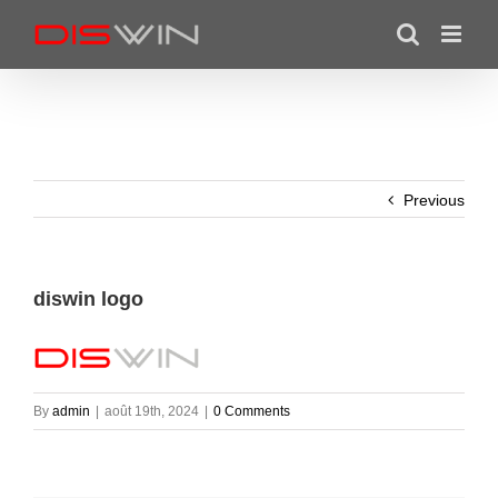
Skip
to
content
Previous
diswin logo
By
admin
|
août 19th, 2024
|
0 Comments