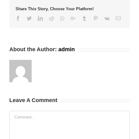
Share This Story, Choose Your Platform!
Facebook
Twitter
LinkedIn
Reddit
Whatsapp
Google+
Tumblr
Pinterest
Vk
Email
About the Author:
admin
Leave A Comment
Comment