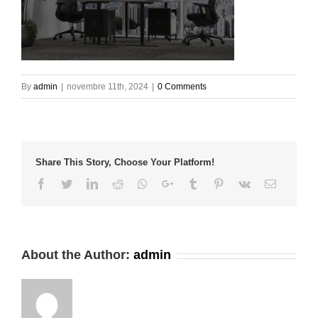
By
admin
|
novembre 11th, 2024
|
0 Comments
Share This Story, Choose Your Platform!
Facebook
Twitter
LinkedIn
Reddit
Whatsapp
Google+
Tumblr
Pinterest
Vk
Email
About the Author:
admin