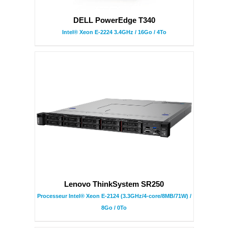
DELL PowerEdge T340
Intel® Xeon E-2224 3.4GHz / 16Go / 4To
Lenovo ThinkSystem SR250
Processeur Intel® Xeon E-2124 (3.3GHz/4-core/8MB/71W) /
8Go / 0To