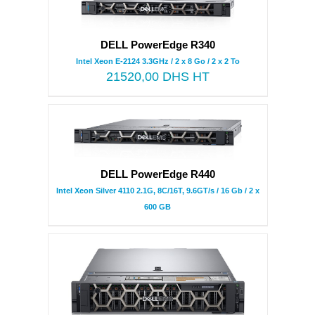
DELL PowerEdge R340
Intel Xeon E-2124 3.3GHz / 2 x 8 Go / 2 x 2 To
21520,00
DHS HT
DELL PowerEdge R440
Intel Xeon Silver 4110 2.1G, 8C/16T, 9.6GT/s / 16 Gb / 2 x
600 GB