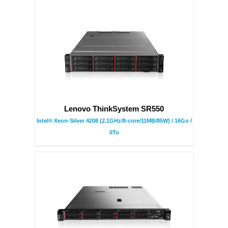
Lenovo ThinkSystem SR550
Intel® Xeon-Silver 4208 (2.1GHz/8-core/11MB/85W) / 16Go /
0To