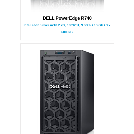
DELL PowerEdge R740
Intel Xeon Silver 4210 2.2G, 10C/20T, 9.6GT/ / 16 Gb / 3 x
600 GB