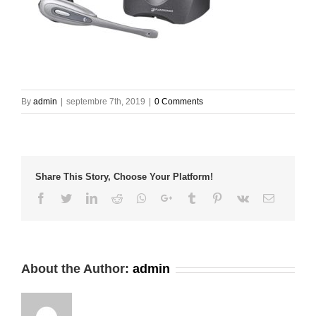
By
admin
|
septembre 7th, 2019
|
0 Comments
Share This Story, Choose Your Platform!
Facebook
Twitter
LinkedIn
Reddit
Whatsapp
Google+
Tumblr
Pinterest
Vk
Email
About the Author:
admin