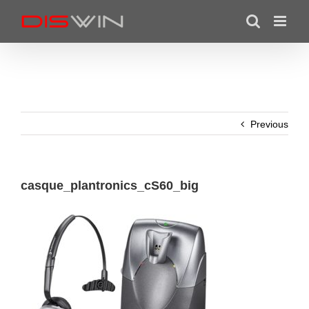
Skip
to
content
Previous
casque_plantronics_cS60_big