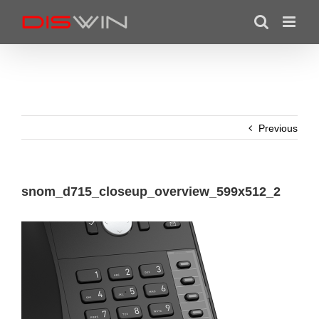
Skip
to
content
Previous
snom_d715_closeup_overview_599x512_2