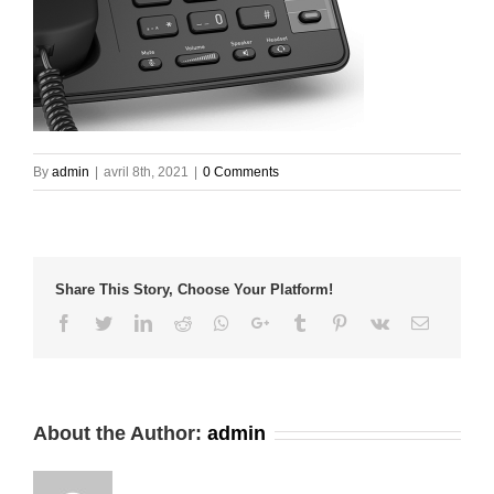
By
admin
|
avril 8th, 2021
|
0 Comments
Share This Story, Choose Your Platform!
Facebook
Twitter
LinkedIn
Reddit
Whatsapp
Google+
Tumblr
Pinterest
Vk
Email
About the Author:
admin