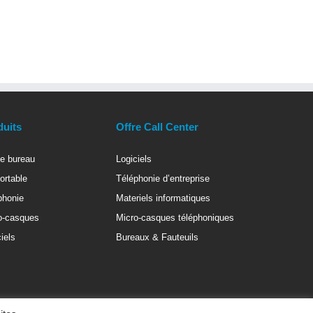
duits
Offre Call Center
e bureau
Logiciels
ortable
Téléphonie d’entreprise
phonie
Materiels informatiques
o-casques
Micro-casques téléphoniques
iels
Bureaux & Fauteuils