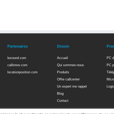
Partenaires
Diswin
Pro
lexound.com
Accueil
PC d
callinnov.com
Qui sommes-nous
PC p
locationposition.com
Produits
Télé
Offre callcenter
Micr
Un expert me rappel
Logic
Blog
Contact