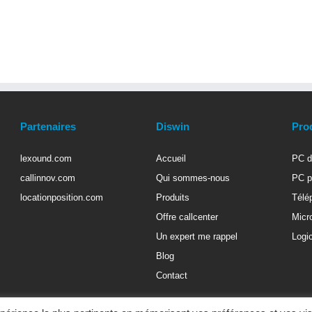
Partenaires
Diswin
Pro
lexound.com
Accueil
PC d
callinnov.com
Qui sommes-nous
PC p
locationposition.com
Produits
Télé
Offre callcenter
Micr
Un expert me rappel
Logic
Blog
Contact