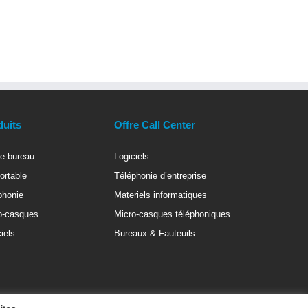
duits
Offre Call Center
e bureau
Logiciels
ortable
Téléphonie d’entreprise
phonie
Materiels informatiques
o-casques
Micro-casques téléphoniques
iels
Bureaux & Fauteuils