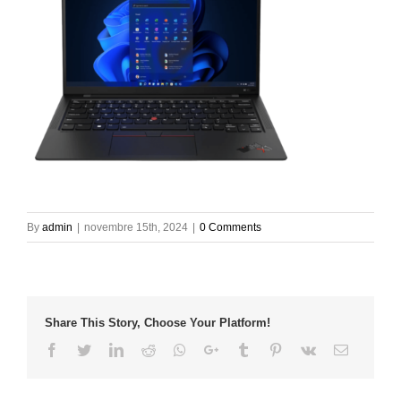
By
admin
|
novembre 15th, 2024
|
0 Comments
Share This Story, Choose Your Platform!
Facebook
Twitter
LinkedIn
Reddit
Whatsapp
Google+
Tumblr
Pinterest
Vk
Email