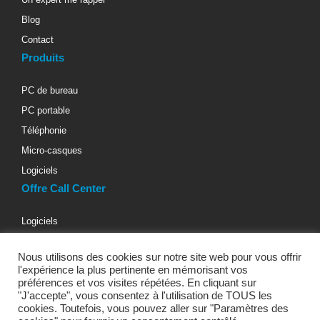
Blog
Contact
Produits
PC de bureau
PC portable
Téléphonie
Micro-casques
Logiciels
Offre Call Center
Logiciels
Téléphonie d’entreprise
Nous utilisons des cookies sur notre site web pour vous offrir
Materiels informatiques
l'expérience la plus pertinente en mémorisant vos
Micro-casques téléphoniques
préférences et vos visites répétées. En cliquant sur
"J'accepte", vous consentez à l'utilisation de TOUS les
Bureaux & Fauteuils
cookies. Toutefois, vous pouvez aller sur "Paramètres des