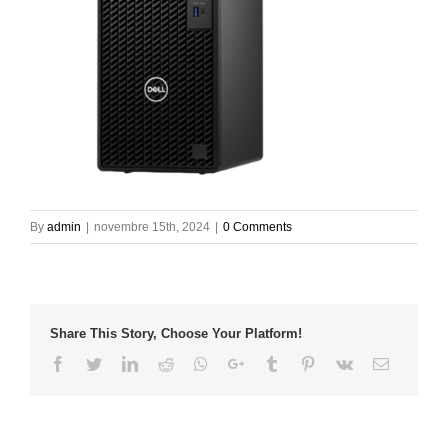
By
admin
|
novembre 15th, 2024
|
0 Comments
Share This Story, Choose Your Platform!
Facebook
Twitter
LinkedIn
Reddit
Whatsapp
Google+
Tumblr
Pinterest
Vk
Email