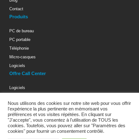
Blog
Contact
Produits
PC de bureau
PC portable
Téléphonie
Micro-casques
Logiciels
Offre Call Center
Logiciels
Téléphonie d’entreprise
Nous utilisons des cookies sur notre site web pour vous offrir
Materiels informatiques
l'expérience la plus pertinente en mémorisant vos
Micro-casques téléphoniques
préférences et vos visites répétées. En cliquant sur
"J'accepte", vous consentez à l'utilisation de TOUS les
Bureaux & Fauteuils
cookies. Toutefois, vous pouvez aller sur "Paramètres des
cookies" pour fournir un consentement contrôlé.