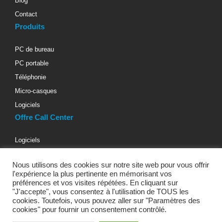
Blog
Contact
Produits
PC de bureau
PC portable
Téléphonie
Micro-casques
Logiciels
Offre Call Center
Logiciels
Téléphonie d’entreprise
Nous utilisons des cookies sur notre site web pour vous offrir
Materiels informatiques
l'expérience la plus pertinente en mémorisant vos
Micro-casques téléphoniques
préférences et vos visites répétées. En cliquant sur
"J'accepte", vous consentez à l'utilisation de TOUS les
Bureaux & Fauteuils
cookies. Toutefois, vous pouvez aller sur "Paramètres des
cookies" pour fournir un consentement contrôlé.