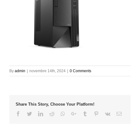
By
admin
|
novembre 14th, 2024
|
0 Comments
Share This Story, Choose Your Platform!
Facebook
Twitter
LinkedIn
Reddit
Whatsapp
Google+
Tumblr
Pinterest
Vk
Email