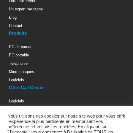
Offre callcenter
Un expert me rappel
Blog
Contact
Produits
PC de bureau
PC portable
Téléphonie
Micro-casques
Logiciels
Offre Call Center
Logiciels
Téléphonie d’entreprise
Nous utilisons des cookies sur notre site web pour vous offrir
Materiels informatiques
l'expérience la plus pertinente en mémorisant vos
Micro-casques téléphoniques
préférences et vos visites répétées. En cliquant sur
"J'accepte", vous consentez à l'utilisation de TOUS les