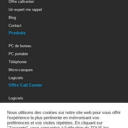
Offre callcenter
Un expert me rappel
Blog
Contact
Produits
PC de bureau
PC portable
Téléphonie
Micro-casques
Logiciels
Offre Call Center
Logiciels
Téléphonie d’entreprise
Nous utilisons des cookies sur notre site web pour vous offrir
Materiels informatiques
l'expérience la plus pertinente en mémorisant vos
Micro-casques téléphoniques
préférences et vos visites répétées. En cliquant sur