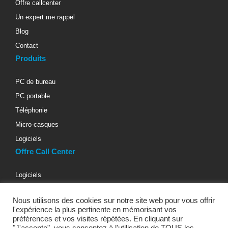
Offre callcenter
Un expert me rappel
Blog
Contact
Produits
PC de bureau
PC portable
Téléphonie
Micro-casques
Logiciels
Offre Call Center
Logiciels
Téléphonie d’entreprise
Nous utilisons des cookies sur notre site web pour vous offrir
Materiels informatiques
l'expérience la plus pertinente en mémorisant vos
Micro-casques téléphoniques
préférences et vos visites répétées. En cliquant sur