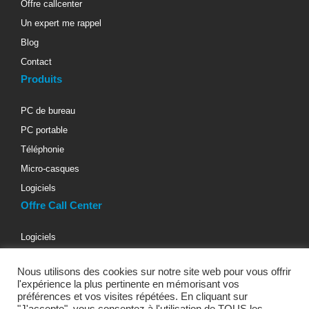
Offre callcenter
Un expert me rappel
Blog
Contact
Produits
PC de bureau
PC portable
Téléphonie
Micro-casques
Logiciels
Offre Call Center
Logiciels
Téléphonie d’entreprise
Nous utilisons des cookies sur notre site web pour vous offrir
Materiels informatiques
l'expérience la plus pertinente en mémorisant vos
Micro-casques téléphoniques
préférences et vos visites répétées. En cliquant sur