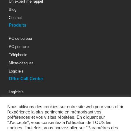
Un expert me rappel
Blog
Contact
Produits
PC de bureau
PC portable
Téléphonie
Micro-casques
Logiciels
Offre Call Center
Logiciels
Téléphonie d’entreprise
Nous utilisons des cookies sur notre site web pour vous offrir
Materiels informatiques
l'expérience la plus pertinente en mémorisant vos
Micro-casques téléphoniques
préférences et vos visites répétées. En cliquant sur
"J'accepte", vous consentez à l'utilisation de TOUS les
Bureaux & Fauteuils
cookies. Toutefois, vous pouvez aller sur "Paramètres des