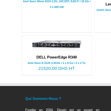
Intel Xeon Silver 4210 2.2G, 10C/20T, 9.6GT/ / 16 Gb /
Le
3 x 600 GB
Intel® Xeo
DELL PowerEdge R340
Intel Xeon E-2124 3.3GHz / 2 x 8 Go / 2 x 2 To
21520,00
DHS HT
Qui Sommes-Nous ?
Fondée en 2004, Diswin est un expert en