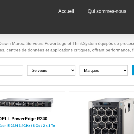
Accueil
Qui sommes-nous
iswin Maroc. Serveurs PowerEdge et ThinkSystem équipés de processeu
 centres de données et applications critiques, offrant performance, fiab
DELL PowerEdge R240
Xeon E-2224 3.4GHz / 8 Go / 2 x 1 To