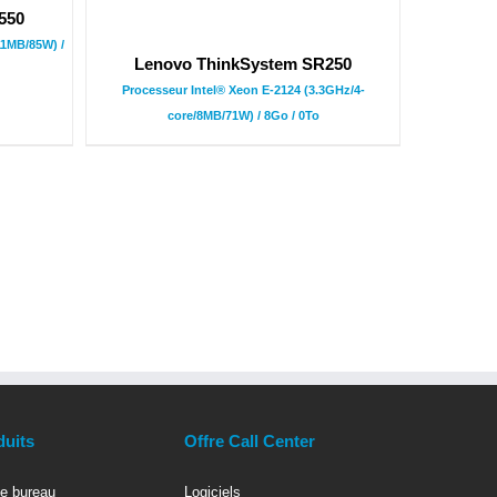
550
11MB/85W) /
Lenovo ThinkSystem SR250
Processeur Intel® Xeon E-2124 (3.3GHz/4-
core/8MB/71W) / 8Go / 0To
duits
Offre Call Center
e bureau
Logiciels