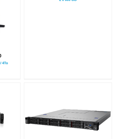
0
/ 4To