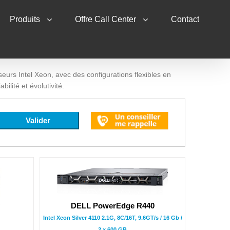
Produits
Offre Call Center
Contact
rs Intel Xeon, avec des configurations flexibles en
ilité et évolutivité.
DELL PowerEdge R440
Intel Xeon Silver 4110 2.1G, 8C/16T, 9.6GT/s / 16 Gb /
2 x 600 GB