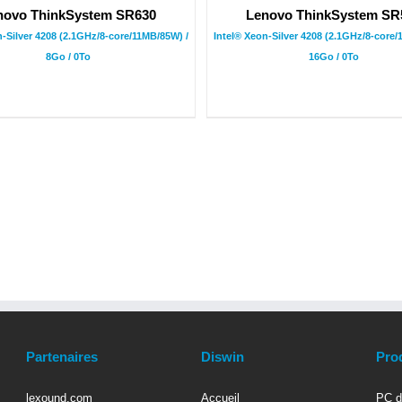
novo ThinkSystem SR630
Lenovo ThinkSystem SR
n-Silver 4208 (2.1GHz/8-core/11MB/85W) /
Intel® Xeon-Silver 4208 (2.1GHz/8-core/
8Go / 0To
16Go / 0To
Partenaires
Diswin
Pro
lexound.com
Accueil
PC d